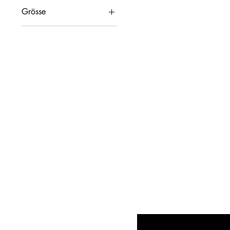
Grösse
250
500
1200
1000ml
500ml
DC300 Kit
DC600 Kit
DC900 Kit
ReefLed 160S/170
Mounting arm
ReefLed 50/60
Universal Mounting
Arm
ReefLed 90/110
Universal Mounting