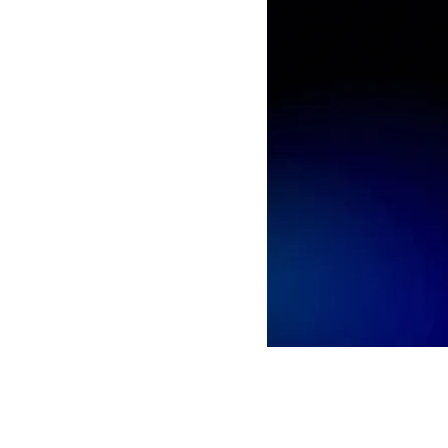
arm
ReefLED G2 115
ReefLED G2 170
ReefLED G2 60
ReefMat 1200
ReefMat 250
ReefMat 500
Tank Net Screen
24"/60cm (incl. 1
Universal cut o
Tank Net Screen
36"/90cm (incl. 1
Universal cut o
Tank Net Screen
48"/120cm (incl. 1
Universal cut