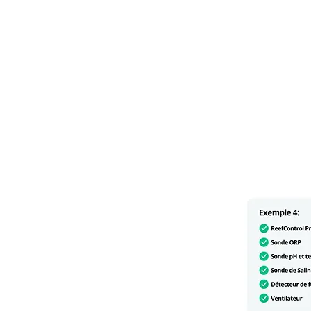
Tank Net Screen
60"/150cm (incl. 1
Universal cut
Tank Net Screen
72"/180cm (incl. 1
Universal cut
Wave25
Wave45