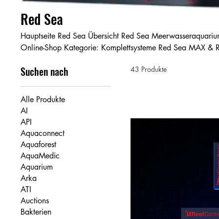
Red Sea
Hauptseite Red Sea Übersicht Red Sea Meerwasseraquarium kaufen | Komplettsets & Zubehör
Online-Shop Kategorie: Komplettsysteme Red Sea MAX & REEFER Aquarien kaufen |
Komplettsysteme für Meerwasser Kategorie: Dünger & Wasserpflege Red Sea Dünger kaufen |
Suchen nach
43 Produkte
Reef Foundation ABC+ | NO3:PO4-X | Korallenpflege Kategorie: Fischfutter Red Sea Fischfutter
kaufen | Energie Plus, Reef Spec | Meerwasserfische Kategorie: Ersatzteile & Zubehör Red Sea
Zubehör kaufen | Ersatzteile, Filtermedien & Zubehör onlin
Alle Produkte
AI
API
Aquaconnect
Aquaforest
AquaMedic
Aquarium
Arka
ATI
Auctions
Bakterien