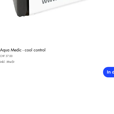
Aqua Medic - cool control
Preis
CHF 37.00
inkl. MwSt
In 