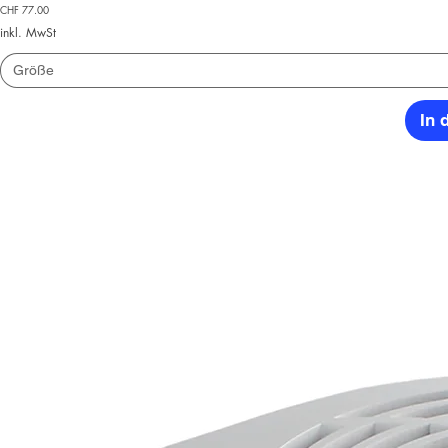
Preis
CHF 77.00
inkl. MwSt
Größe
In 