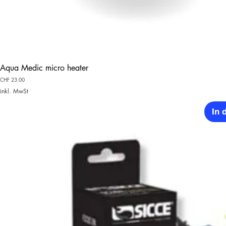
Aqua Medic micro heater
Preis
CHF 23.00
inkl. MwSt
In 