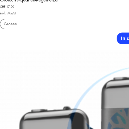
Preis
CHF 17.00
inkl. MwSt
Grösse
In 