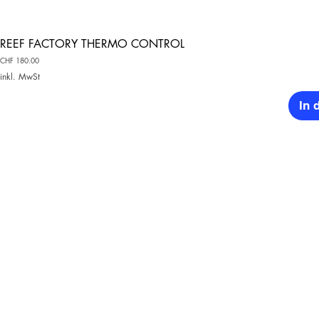
REEF FACTORY THERMO CONTROL
Preis
CHF 180.00
inkl. MwSt
In 