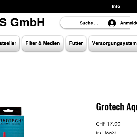
Info
LS GmbH
LS GmbH
Anmeld
tseller
Filter & Medien
Futter
Versorgungsystem
Grotech Aq
Preis
CHF 17.00
inkl. MwSt