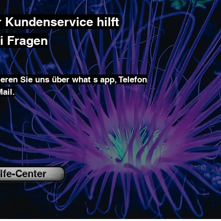
 Kundenservice hilft
ei Fragen
eren Sie uns über what s app, Telefon
ail.
lfe-Center