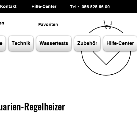
Kontakt
Hilfe-Center
Tel.: 056 525 66 00
en
Favoriten
e
Technik
Wassertests
Zubehör
Hilfe-Center
uarien-Regelheizer