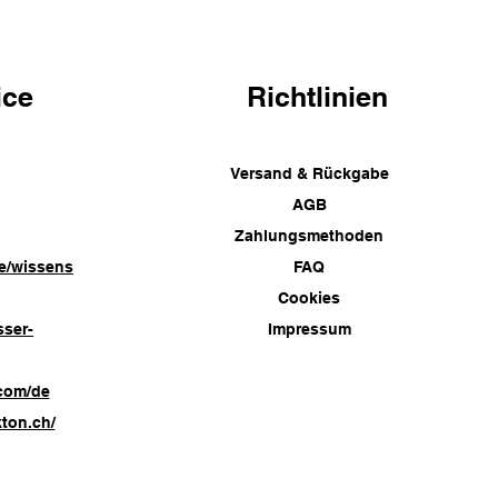
ice
Richtlinien
Versand & Rückgabe
AGB
Zahlungsmethoden
e/wissens
FAQ
Cookies
sser-
Impressum
com/de
ton.ch/