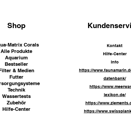
Shop
Kundenserv
ua-Matrix Corals
Kontakt
Alle Produkte
Hilfe-Center
Aquarium
Info
Bestseller
Filter & Medien
https://www.faunamarin.d
Futter
datenbank/
rsorgungsysteme
https://www.meerwa
Technik
lexikon.de/
Wassertests
Zubehör
https://www.zlements.
Hilfe-Center
https://www.swissplank