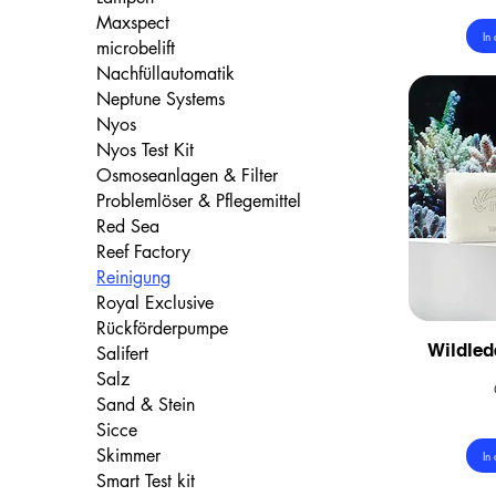
Maxspect
In
microbelift
Nachfüllautomatik
Neptune Systems
Nyos
Nyos Test Kit
Osmoseanlagen & Filter
Problemlöser & Pflegemittel
Red Sea
Reef Factory
Reinigung
Royal Exclusive
Rückförderpumpe
Wildle
Salifert
Salz
Sand & Stein
Sicce
Skimmer
In
Smart Test kit