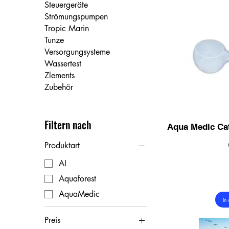
Steuergeräte
Strömungspumpen
Tropic Marin
Tunze
Versorgungsysteme
Wassertest
Zlements
Zubehör
Filtern nach
Aqua Medic Ca
Produktart
AI
Aquaforest
AquaMedic
In
Preis