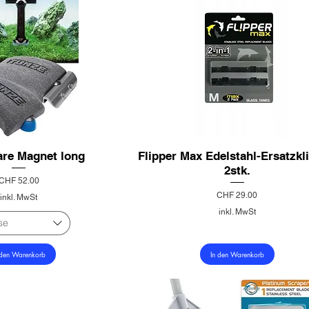
are Magnet long
Flipper Max Edelstahl-Ersatzkl
2stk.
Preis
CHF 52.00
Preis
CHF 29.00
inkl. MwSt
inkl. MwSt
se
 den Warenkorb
In den Warenkorb