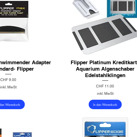
hwimmender Adapter
Flipper Platinum Kreditkar
ndard- Flipper
Aquarium Algenschaber
Edelstahlklingen
Preis
CHF 9.00
Preis
CHF 11.00
inkl. MwSt
inkl. MwSt
 den Warenkorb
In den Warenkorb