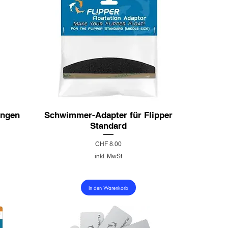
ingen
Schwimmer-Adapter für Flipper
Standard
Preis
CHF 8.00
inkl. MwSt
In den Warenkorb