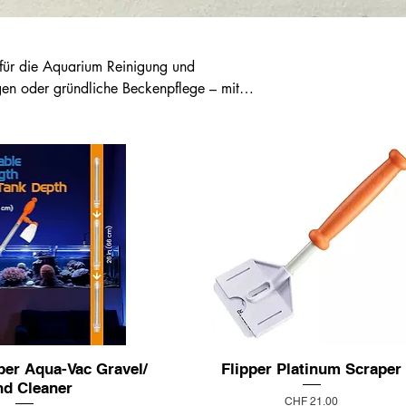
 für die Aquarium Reinigung und
gen oder gründliche Beckenpflege – mit
gsmitteln für Aquarien reinigen Sie Ihr
al für Süßwasser- und Meerwasseraquarien.
per Aqua-Vac Gravel/
Flipper Platinum Scraper
nd Cleaner
Preis
CHF 21.00