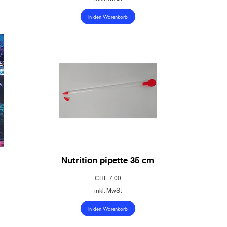
In den Warenkorb
Nutrition pipette 35 cm
Preis
CHF 7.00
inkl. MwSt
In den Warenkorb