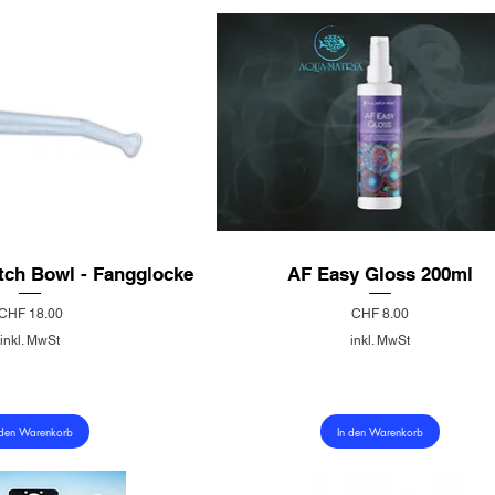
tch Bowl - Fangglocke
AF Easy Gloss 200ml
Preis
Preis
CHF 18.00
CHF 8.00
inkl. MwSt
inkl. MwSt
 den Warenkorb
In den Warenkorb