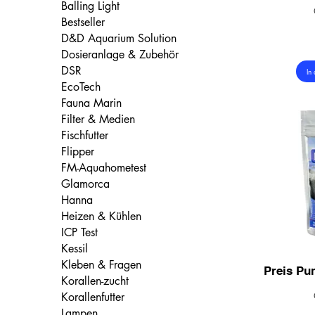
Balling Light
Bestseller
D&D Aquarium Solution
Dosieranlage & Zubehör
DSR
In
EcoTech
Fauna Marin
Filter & Medien
Fischfutter
Flipper
FM-Aquahometest
Glamorca
Hanna
Heizen & Kühlen
ICP Test
Kessil
Kleben & Fragen
Preis Pu
Korallen-zucht
Korallenfutter
Lampen