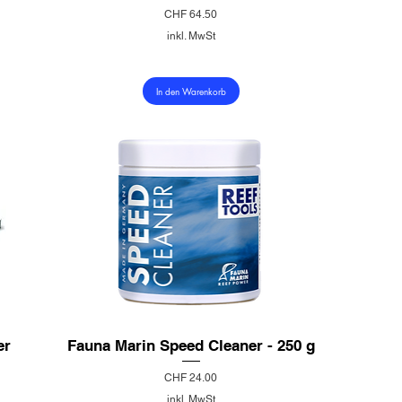
Preis
CHF 64.50
inkl. MwSt
In den Warenkorb
er
Fauna Marin Speed Cleaner - 250 g
Preis
CHF 24.00
inkl. MwSt