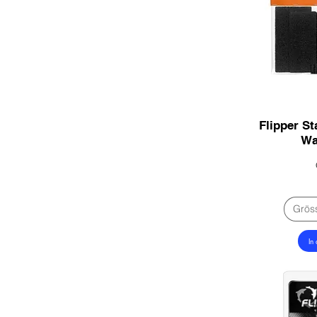
Flipper St
Wa
Grös
In