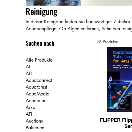
Reinigung
In dieser Kategorie finden Sie hochwertiges Zubehör
Aquarienpflege. Ob Algen entfernen, Scheiben reini
Scapern, Magnetreinigern, Handreinigern und Reinigun
Suchen nach
28 Produkte
Aquarium effektiv, sicher und materialschonend. Ide
Alle Produkte
AI
API
Aquaconnect
Aquaforest
AquaMedic
Aquarium
Arka
ATI
FLIPPER Flip
Auctions
Sa
Bakterien