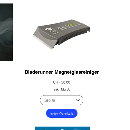
Bladerunner Magnetglasreiniger
Preis
CHF 50.00
inkl. MwSt
Größe
In den Warenkorb