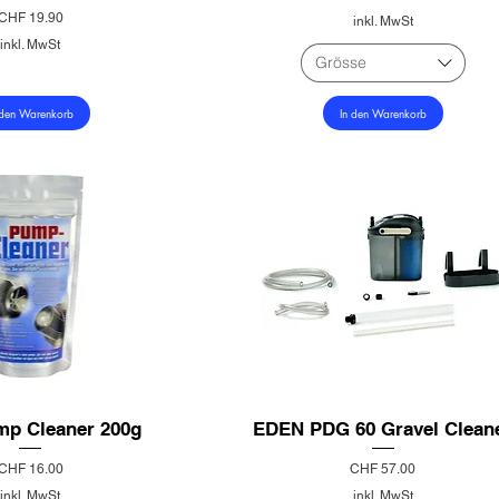
Preis
CHF 19.90
inkl. MwSt
inkl. MwSt
Grösse
 den Warenkorb
In den Warenkorb
mp Cleaner 200g
EDEN PDG 60 Gravel Clean
Preis
Preis
CHF 16.00
CHF 57.00
inkl. MwSt
inkl. MwSt