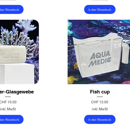
 den Warenkorb
In den Warenkorb
der-Glasgewebe
Fish cup
Preis
Preis
CHF 10.00
CHF 13.00
inkl. MwSt
inkl. MwSt
 den Warenkorb
In den Warenkorb