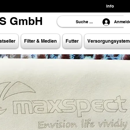
Info
LS GmbH
LS GmbH
Anmeld
tseller
Filter & Medien
Futter
Versorgungsystem