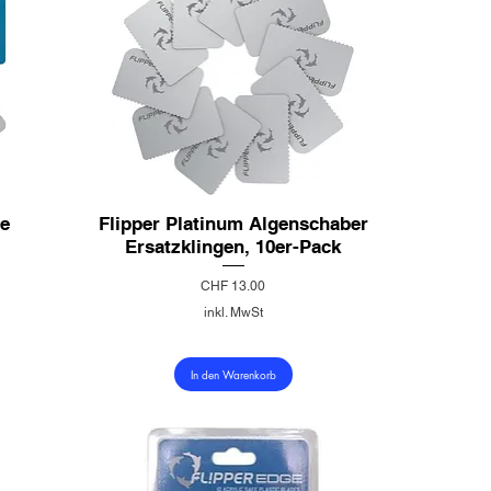
te
Flipper Platinum Algenschaber
Ersatzklingen, 10er-Pack
Preis
CHF 13.00
inkl. MwSt
In den Warenkorb