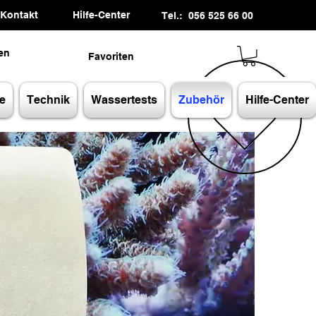
Kontakt
Hilfe-Center
Tel.: 056 525 66 00
en
Favoriten
e
Technik
Wassertests
Zubehör
Hilfe-Center