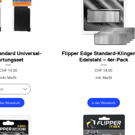
andard Universal-
Flipper Edge Standard-Klinge
rtungsset
Edelstahl – 4er-Pack
Preis
Preis
CHF 14.00
CHF 18.00
inkl. MwSt
inkl. MwSt
se
 den Warenkorb
In den Warenkorb