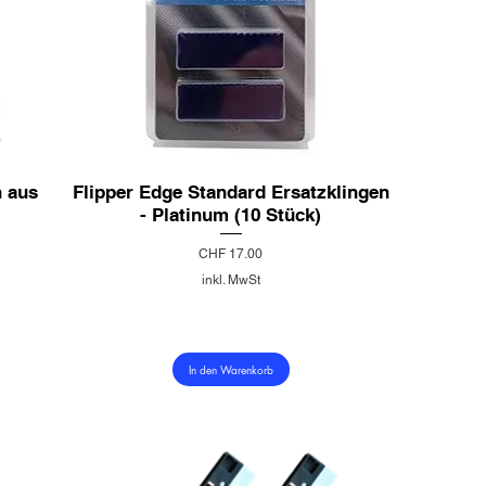
n aus
Flipper Edge Standard Ersatzklingen
- Platinum (10 Stück)
Preis
CHF 17.00
inkl. MwSt
In den Warenkorb