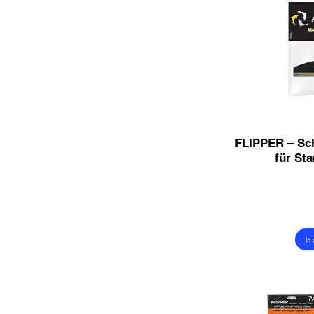
FLIPPER – Sc
für Sta
In