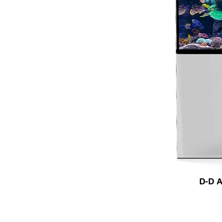
D-D A