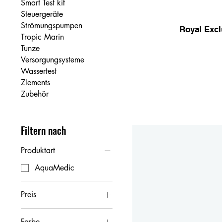
Smart Test kit
Steuergeräte
Strömungspumpen
Royal Excl
Tropic Marin
Tunze
Versorgungsysteme
Wassertest
Zlements
Zubehör
Filtern nach
Produktart
AquaMedic
Preis
Farbe