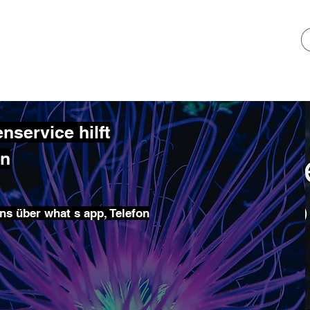
service hilft
en
ns über what s app, Telefon