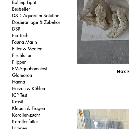
Balling Light
Bestseller
D&D Aquarium Solution
Dosieranlage & Zubehör
DSR
EcoTech
Fauna Marin
Filter & Medien
Fischfutter
Flipper
FM-Aquahometest
Box R
Glamorca
Hanna
Heizen & Kühlen
ICP Test
Kessil
Kleben & Fragen
Korallen-zucht
Korallenfutter
Lampen