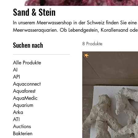
Sand & Stein
In unserem Meerwassershop in der Schweiz finden Sie eine
Meerwasseraquarien. Ob Lebendgestein, Korallensand oder
Meerwasser die richtigen Materialien sind entscheidend
Suchen nach
8 Produkte
Alle Produkte
AI
API
Aquaconnect
Aquaforest
AquaMedic
Aquarium
Arka
ATI
Auctions
Bakterien