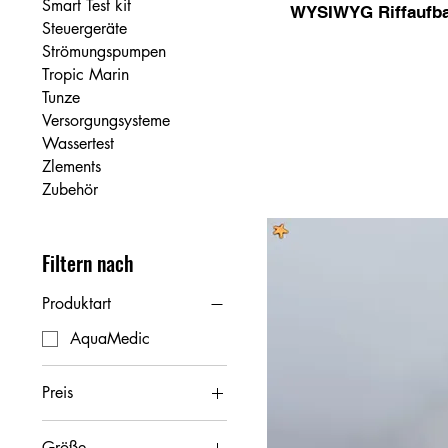
Smart Test kit
WYSIWYG Riffaufba
Steuergeräte
Strömungspumpen
Tropic Marin
Tunze
Versorgungsysteme
Wassertest
Zlements
Zubehör
Filtern nach
Produktart
AquaMedic
Preis
Größe