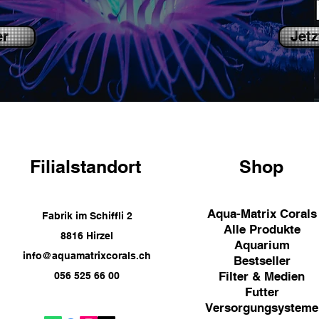
er
Jetz
Filialstandort
Shop
Aqua-Matrix Corals
Fabrik im Schiffli 2
Alle Produkte
8816 Hirzel
Aquarium
info@aquamatrixcorals.ch
Bestseller
Filter & Medien
056 525 66 00
Futter
Versorgungsysteme