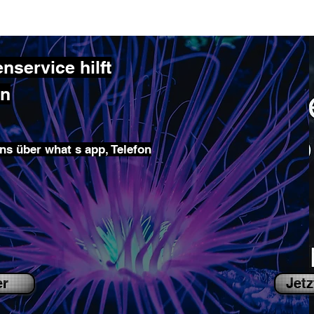
service hilft
en
ns über what s app, Telefon
er
Jetz