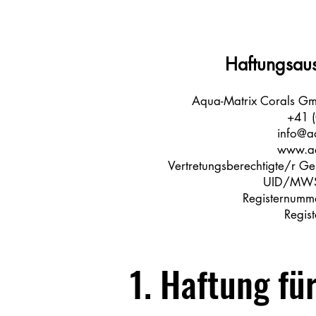
Haftungsaus
Aqua-Matrix Corals Gmb
+41 
info@a
www.aq
Vertretungsberechtigte/r G
UID/MWST
Registernumm
Regis
1. Haftung fü