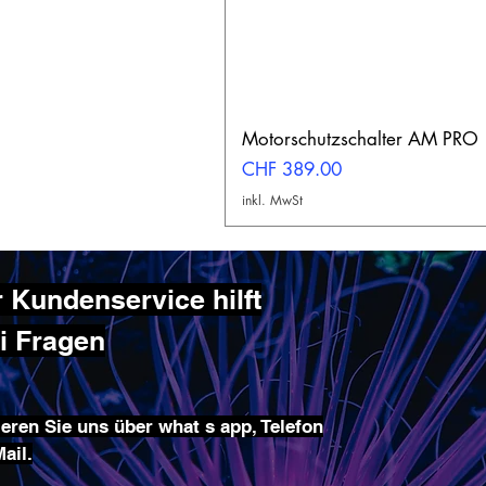
Motorschutzschalter AM PRO
Preis
CHF 389.00
inkl. MwSt
 Kundenservice hilft
ei Fragen
eren Sie uns über what s app, Telefon
ail.