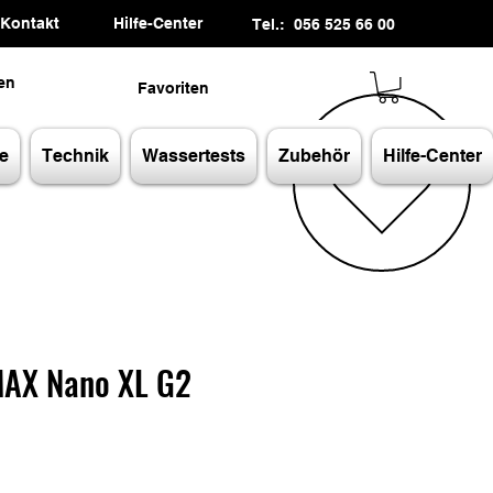
Kontakt
Hilfe-Center
Tel.: 056 525 66 00
en
Favoriten
e
Technik
Wassertests
Zubehör
Hilfe-Center
MAX Nano XL G2
s