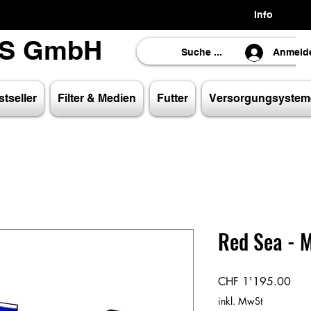
Info
LS GmbH
LS GmbH
Anmeld
tseller
Filter & Medien
Futter
Versorgungsystem
Red Sea - 
Prei
CHF 1'195.00
inkl. MwSt