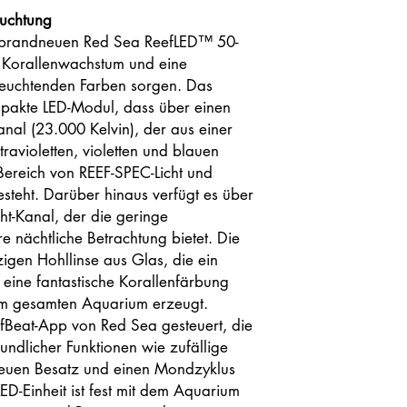
euchtung
brandneuen Red Sea ReefLED™ 50-
s Korallenwachstum und eine
euchtenden Farben sorgen. Das
mpakte LED-Modul, dass über einen
nal (23.000 Kelvin), der aus einer
ravioletten, violetten und blauen
Bereich von REEF-SPEC-Licht und
steht. Darüber hinaus verfügt es über
t-Kanal, der die geringe
here nächtliche Betrachtung bietet. Die
zigen Hohllinse aus Glas, die ein
 eine fantastische Korallenfärbung
im gesamten Aquarium erzeugt.
fBeat-App von Red Sea gesteuert, die
eundlicher Funktionen wie zufällige
neuen Besatz und einen Mondzyklus
LED-Einheit ist fest mit dem Aquarium