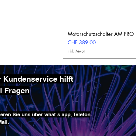
Motorschutzschalter AM PRO
Preis
CHF 389.00
inkl. MwSt
 Kundenservice hilft
ei Fragen
eren Sie uns über what s app, Telefon
ail.