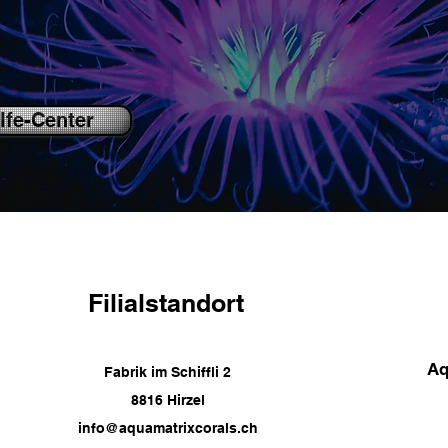
lfe-Center
Filialstandort
Aq
Fabrik im Schiffli 2
8816 Hirzel
info@aquamatrixcorals.ch