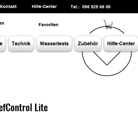
Kontakt
Hilfe-Center
Tel.: 056 525 66 00
en
Favoriten
e
Technik
Wassertests
Zubehör
Hilfe-Center
fControl Lite