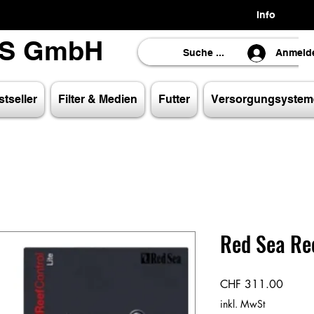
Info
LS GmbH
LS GmbH
Anmeld
tseller
Filter & Medien
Futter
Versorgungsystem
Red Sea Ree
Preis
CHF 311.00
inkl. MwSt