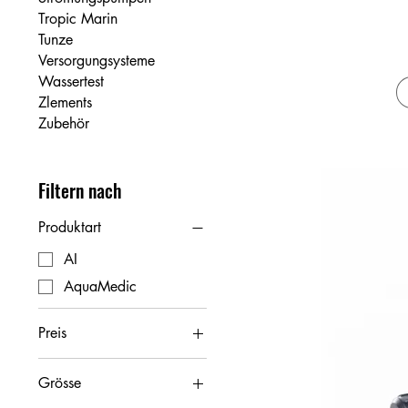
Tropic Marin
Tunze
Versorgungsysteme
Wassertest
Zlements
Zubehör
Filtern nach
Produktart
AI
AquaMedic
Preis
Grösse
41 CHF
8.800 CHF