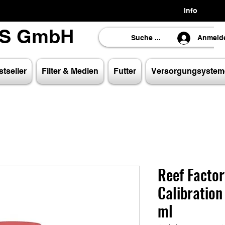
Info
LS GmbH
LS GmbH
Anmeld
tseller
Filter & Medien
Futter
Versorgungsystem
Reef Factor
Calibration
ml