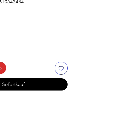
04610542484
b
Sofortkauf