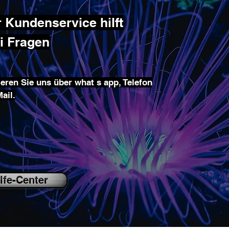
 Kundenservice hilft
ei Fragen
eren Sie uns über what s app, Telefon
ail.
lfe-Center