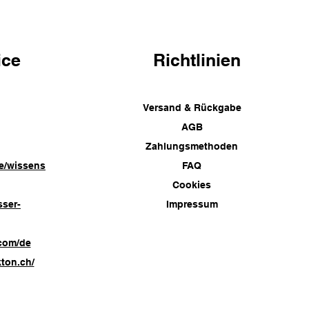
ice
Richtlinien
Versand & Rückgabe
AGB
Zahlungsmethoden
e/wissens
FAQ
Cookies
sser-
Impressum
com/de
ton.ch/