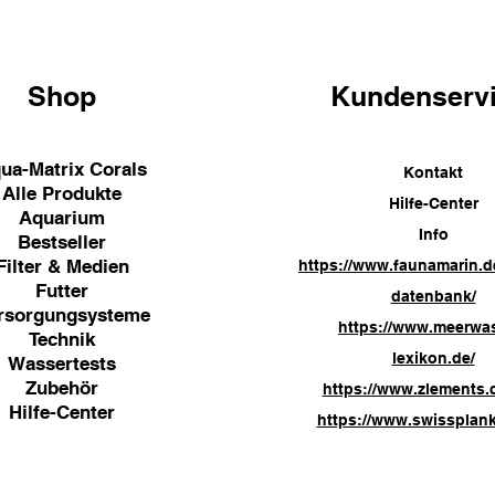
Shop
Kundenserv
ua-Matrix Corals
Kontakt
Alle Produkte
Hilfe-Center
Aquarium
Info
Bestseller
Filter & Medien
https://www.faunamarin.d
Futter
datenbank/
rsorgungsysteme
https://www.meerwa
Technik
lexikon.de/
Wassertests
Zubehör
https://www.zlements.
Hilfe-Center
https://www.swissplank