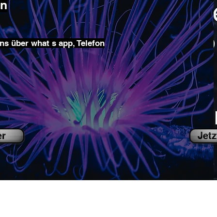
en
ns über what s app, Telefon
er
Jetz