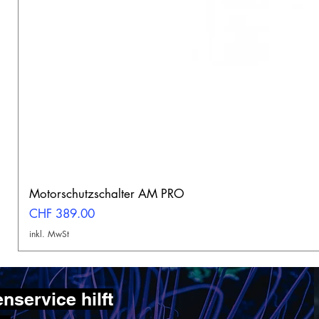
Motorschutzschalter AM PRO
Preis
CHF 389.00
inkl. MwSt
service hilft