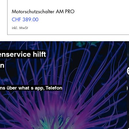
Motorschutzschalter AM PRO
Preis
CHF 389.00
inkl. MwSt
service hilft
en
ns über what s app, Telefon