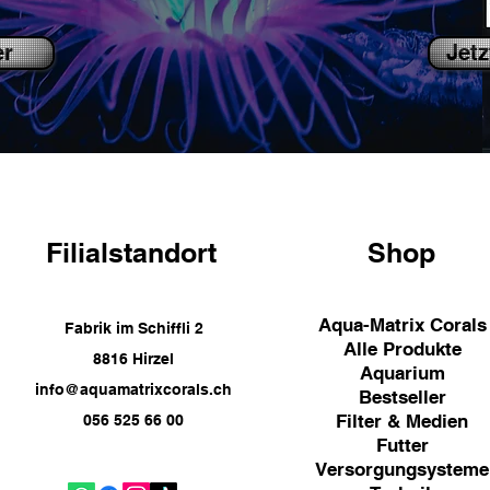
er
Jetz
Filialstandort
Shop
Aqua-Matrix Corals
Fabrik im Schiffli 2
Alle Produkte
8816 Hirzel
Aquarium
info@aquamatrixcorals.ch
Bestseller
Filter & Medien
056 525 66 00
Futter
Versorgungsysteme