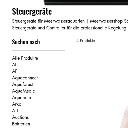
Steuergeräte
Steuergeräte für Meerwasseraquarien | Meerwassershop Schweiz Entdecken Si
Steuergeräte und Controller für die professionelle Regelun
intelligenten Systeme steuern Beleuchtung, Pumpen, Dosie
Suchen nach
4 Produkte
App oder Touchdisplay. Mit präziser Überwachung, Alarmfu
stabile Wasserwerte und mehr Aquarienkomfort. Ideal für a
Meerwasserbegeisterte.
Alle Produkte
AI
API
Aquaconnect
Aquaforest
AquaMedic
Aquarium
Arka
ATI
Auctions
Bakterien