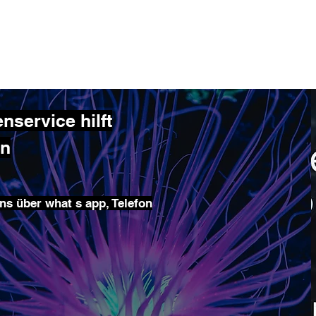
service hilft
en
ns über what s app, Telefon