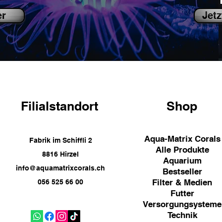
er
Jetz
Filialstandort
Shop
Aqua-Matrix Corals
Fabrik im Schiffli 2
Alle Produkte
8816 Hirzel
Aquarium
info@aquamatrixcorals.ch
Bestseller
Filter & Medien
056 525 66 00
Futter
Versorgungsysteme
Technik