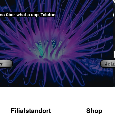
ns über what s app, Telefon
er
Jetz
Filialstandort
Shop