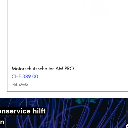
Motorschutzschalter AM PRO
Preis
CHF 389.00
inkl. MwSt
service hilft
en