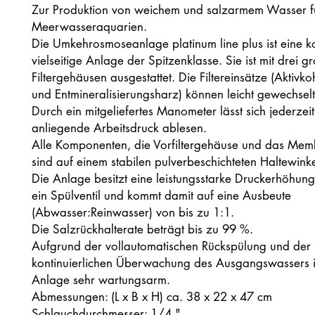
Zur Produktion von weichem und salzarmem Wasser f
Meerwasseraquarien.
Die Umkehrosmoseanlage platinum line plus ist eine 
vielseitige Anlage der Spitzenklasse. Sie ist mit drei 
Filtergehäusen ausgestattet. Die Filtereinsätze (Aktivkohl
und Entmineralisierungsharz) können leicht gewechsel
Durch ein mitgeliefertes Manometer lässt sich jederzeit
anliegende Arbeitsdruck ablesen.
Alle Komponenten, die Vorfiltergehäuse und das Me
sind auf einem stabilen pulverbeschichteten Haltewinke
Die Anlage besitzt eine leistungsstarke Druckerhöhu
ein Spülventil und kommt damit auf eine Ausbeute
(Abwasser:Reinwasser) von bis zu 1:1.
Die Salzrückhalterate beträgt bis zu 99 %.
Aufgrund der vollautomatischen Rückspülung und der
kontinuierlichen Überwachung des Ausgangswassers i
Anlage sehr wartungsarm.
Abmessungen: (L x B x H) ca. 38 x 22 x 47 cm
Schlauchdurchmesser: 1/4 "