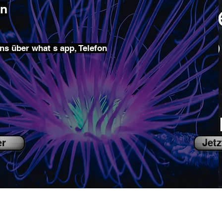
en
ns über what s app, Telefon
er
Jetz