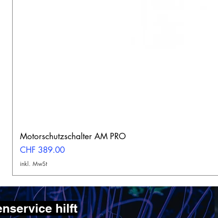
Motorschutzschalter AM PRO
Preis
CHF 389.00
inkl. MwSt
service hilft