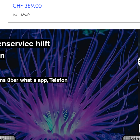
Preis
CHF 389.00
inkl. MwSt
service hilft
en
ns über what s app, Telefon
er
Jetz