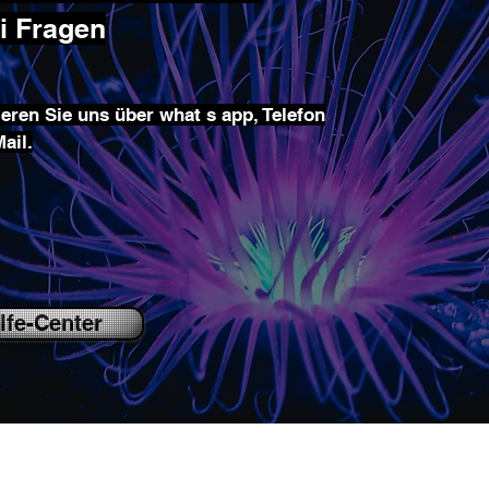
ei Fragen
eren Sie uns über what s app, Telefon
ail.
lfe-Center