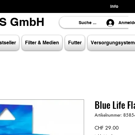
Info
LS GmbH
LS GmbH
Anmeld
tseller
Filter & Medien
Futter
Versorgungsystem
Blue Life F
Artikelnummer: 85
Preis
CHF 29.00