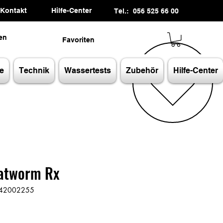
Kontakt
Hilfe-Center
Tel.: 056 525 66 00
en
Favoriten
e
Technik
Wassertests
Zubehör
Hilfe-Center
latworm Rx
8542002255