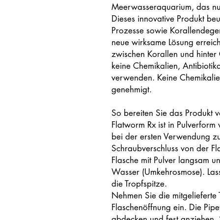
Meerwasseraquarium, das nur 
Dieses innovative Produkt be
Prozesse sowie Korallendegen
neue wirksame Lösung erreich
zwischen Korallen und hinter 
keine Chemikalien, Antibiotika 
verwenden. Keine Chemikalien.
genehmigt.
So bereiten Sie das Produkt v
Flatworm Rx ist in Pulverform
bei der ersten Verwendung zu
Schraubverschluss von der Flas
Flasche mit Pulver langsam un
Wasser (Umkehrosmose). Lasse
die Tropfspitze.
Nehmen Sie die mitgelieferte T
Flaschenöffnung ein. Die Pipe
abdecken und fest anziehen. Sc