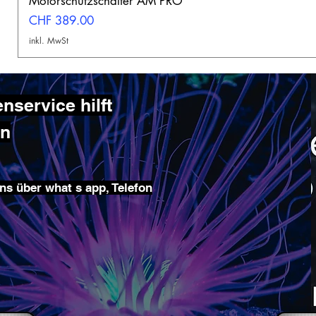
Motorschutzschalter AM PRO
Preis
CHF 389.00
inkl. MwSt
service hilft
en
ns über what s app, Telefon