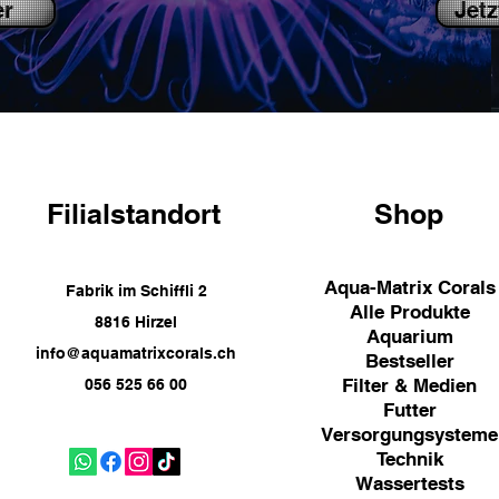
er
Jetz
Filialstandort
Shop
Aqua-Matrix Corals
Fabrik im Schiffli 2
Alle Produkte
8816 Hirzel
Aquarium
info@aquamatrixcorals.ch
Bestseller
Filter & Medien
056 525 66 00
Futter
Versorgungsysteme
Technik
Wassertests