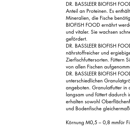
DR. BASSLEER BIOFISH FOOD
Anteil an Proteinen. Es enthä
Mineralien, die Fische benöti
BIOFISH FOOD ernährt werden
und vitaler. Sie wachsen schne
gefördert.
DR. BASSLEER BIOFISH FOOD 
nährstoffreicher und ergiebig
Zierfischfuttersorten. Füttern 
von allen Fischen aufgenomm
DR. BASSLEER BIOFISH FOOD
unterschiedlichen Granulatgr
angeboten. Granulatfutter in 
langsam und füttert dadurch 
erhalten sowohl Oberflächenfr
und Bodenfische gleichermaße
Körnung M0,5 – 0,8 mmfür Fi