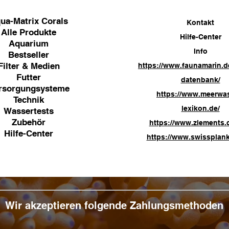
ua-Matrix Corals
Kontakt
Alle Produkte
Hilfe-Center
Aquarium
Info
Bestseller
Filter & Medien
https://www.faunamarin.d
Futter
datenbank/
rsorgungsysteme
https://www.meerwa
Technik
lexikon.de/
Wassertests
Zubehör
https://www.zlements.
Hilfe-Center
https://www.swissplank
Wir akzeptieren folgende Zahlungsmethoden