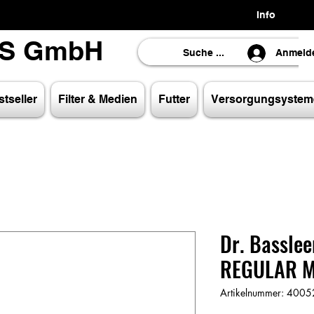
Info
LS GmbH
LS GmbH
Anmeld
tseller
Filter & Medien
Futter
Versorgungsystem
Dr. Basslee
REGULAR M
Artikelnummer: 40