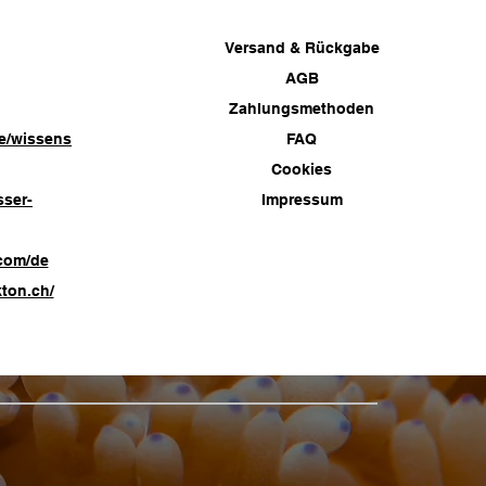
Versand & Rückgabe
AGB
Zahlungsmethoden
e/wissens
FAQ
Cookies
sser-
Impressum
com/de
ton.ch/