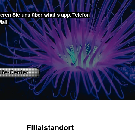
eren Sie uns über what s app, Telefon
ail.
lfe-Center
Filialstandort