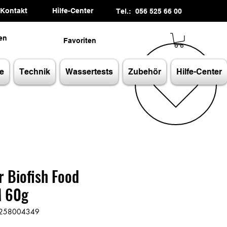
Kontakt
Hilfe-Center
Tel.: 056 525 66 00
en
Favoriten
e
Technik
Wassertests
Zubehör
Hilfe-Center
r Biofish Food
 60g
05258004349