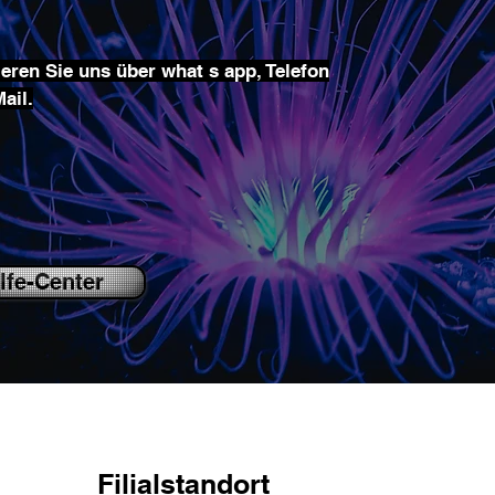
eren Sie uns über what s app, Telefon
ail.
lfe-Center
Filialstandort