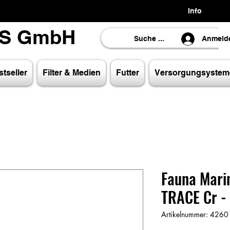
Info
LS GmbH
LS GmbH
Anmeld
tseller
Filter & Medien
Futter
Versorgungsystem
Fauna Mari
TRACE Cr -
Artikelnummer: 42