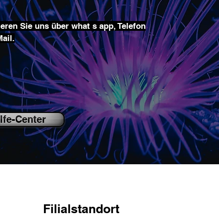
eren Sie uns über what s app, Telefon
ail.
lfe-Center
Filialstandort