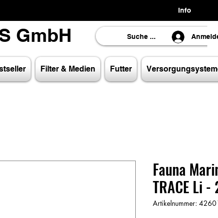
Info
LS GmbH
LS GmbH
Anmeld
tseller
Filter & Medien
Futter
Versorgungsystem
Fauna Mari
TRACE Li -
Artikelnummer: 42