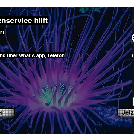
service hilft
en
ns über what s app, Telefon
er
Jetz