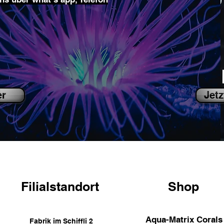
er
Jetz
Filialstandort
Shop
Aqua-Matrix Corals
Fabrik im Schiffli 2