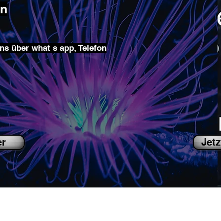
en
ns über what s app, Telefon
er
Jetz