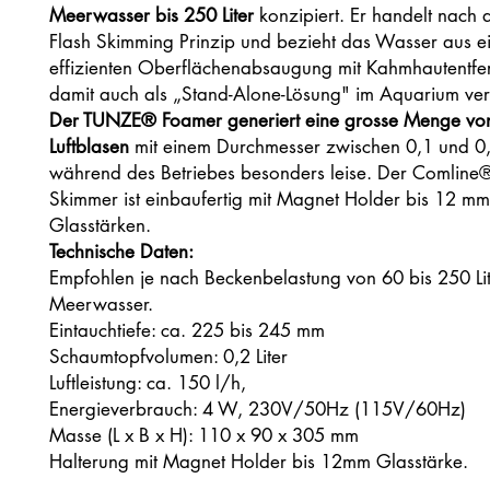
Meerwasser bis 250 Liter
konzipiert. Er handelt nac
Flash Skimming Prinzip und bezieht das Wasser aus e
effizienten Oberflächenabsaugung mit Kahmhautentfer
damit auch als „Stand-Alone-Lösung" im Aquarium ve
Der TUNZE® Foamer generiert eine grosse Menge von
Luftblasen
mit einem Durchmesser zwischen 0,1 und 0,
während des Betriebes besonders leise. Der Comlin
Skimmer ist einbaufertig mit Magnet Holder bis 12 mm
Glasstärken.
Technische Daten:
Empfohlen je nach Beckenbelastung von 60 bis 250 Li
Meerwasser.
Eintauchtiefe: ca. 225 bis 245 mm
Schaumtopfvolumen: 0,2 Liter
Luftleistung: ca. 150 l/h,
Energieverbrauch: 4 W, 230V/50Hz (115V/60Hz)
Masse (L x B x H): 110 x 90 x 305 mm
Halterung mit Magnet Holder bis 12mm Glasstärke.