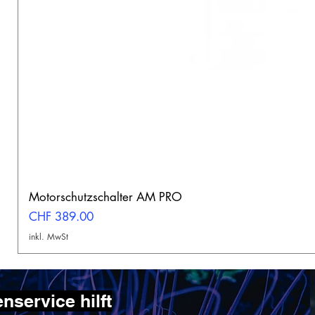
Motorschutzschalter AM PRO
Preis
CHF 389.00
inkl. MwSt
service hilft