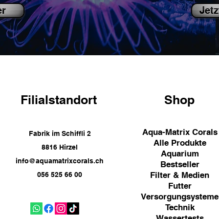
er
Jetz
Filialstandort
Shop
Aqua-Matrix Corals
Fabrik im Schiffli 2
Alle Produkte
8816 Hirzel
Aquarium
info@aquamatrixcorals.ch
Bestseller
Filter & Medien
056 525 66 00
Futter
Versorgungsysteme
Technik
Wassertests