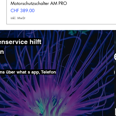
Motorschutzschalter AM PRO
Preis
CHF 389.00
inkl. MwSt
service hilft
en
ns über what s app, Telefon