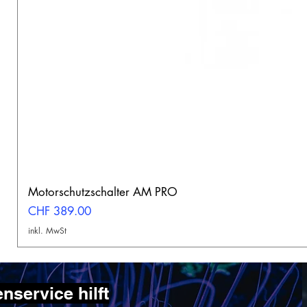
Motorschutzschalter AM PRO
Preis
CHF 389.00
inkl. MwSt
service hilft