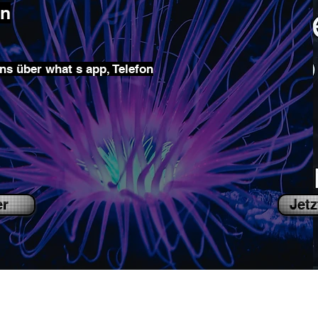
en
ns über what s app, Telefon
er
Jetz