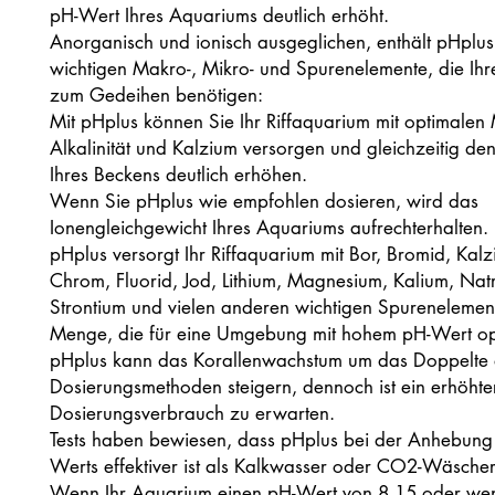
pH-Wert Ihres Aquariums deutlich erhöht.
Anorganisch und ionisch ausgeglichen, enthält pHplus
wichtigen Makro-, Mikro- und Spurenelemente, die Ihr
zum Gedeihen benötigen:
Mit pHplus können Sie Ihr Riffaquarium mit optimale
Alkalinität und Kalzium versorgen und gleichzeitig d
Ihres Beckens deutlich erhöhen.
Wenn Sie pHplus wie empfohlen dosieren, wird das
Ionengleichgewicht Ihres Aquariums aufrechterhalten.
pHplus versorgt Ihr Riffaquarium mit Bor, Bromid, Kalz
Chrom, Fluorid, Jod, Lithium, Magnesium, Kalium, Natr
Strontium und vielen anderen wichtigen Spurenelement
Menge, die für eine Umgebung mit hohem pH-Wert opti
pHplus kann das Korallenwachstum um das Doppelte
Dosierungsmethoden steigern, dennoch ist ein erhöhte
Dosierungsverbrauch zu erwarten.
Tests haben bewiesen, dass pHplus bei der Anhebung
Werts effektiver ist als Kalkwasser oder CO2-Wäscher
Wenn Ihr Aquarium einen pH-Wert von 8,15 oder weni