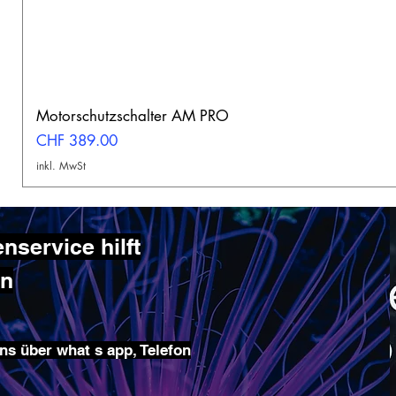
Motorschutzschalter AM PRO
Preis
CHF 389.00
inkl. MwSt
service hilft
en
ns über what s app, Telefon