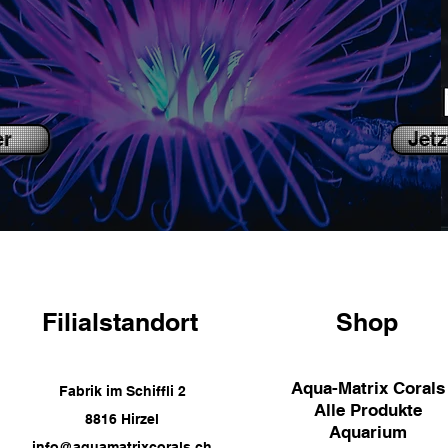
er
Jetz
Filialstandort
Shop
Aqua-Matrix Corals
Fabrik im Schiffli 2
Alle Produkte
8816 Hirzel
Aquarium
info@aquamatrixcorals.ch