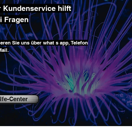
 Kundenservice hilft
ei Fragen
eren Sie uns über what s app, Telefon
ail.
lfe-Center