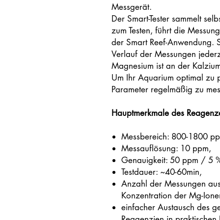
Messgerät.
Der Smart-Tester sammelt se
zum Testen, führt die Messung
der Smart Reef-Anwendung. S
Verlauf der Messungen jederz
Magnesium ist an der Kalzium
Um Ihr Aquarium optimal zu pf
Parameter regelmäßig zu mes
Hauptmerkmale des Reagenz
Messbereich: 800-1800 p
Messauflösung: 10 ppm,
Genauigkeit: 50 ppm / 5 
Testdauer: ~40-60min,
Anzahl der Messungen aus
Konzentration der Mg-Ione
einfacher Austausch des 
Reagenzien in praktischen 