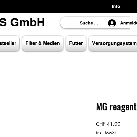
Info
LS GmbH
LS GmbH
Anmeld
tseller
Filter & Medien
Futter
Versorgungsystem
MG reagent
Preis
CHF 41.00
inkl. MwSt