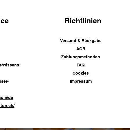
ice
Richtlinien
Versand & Rückgabe
AGB
Zahlungsmethoden
e/wissens
FAQ
Cookies
sser-
Impressum
com/de
ton.ch/