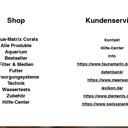
Shop
Kundenserv
ua-Matrix Corals
Kontakt
Alle Produkte
Hilfe-Center
Aquarium
Info
Bestseller
Filter & Medien
https://www.faunamarin.d
Futter
datenbank/
rsorgungsysteme
https://www.meerwa
Technik
lexikon.de/
Wassertests
Zubehör
https://www.zlements.
Hilfe-Center
https://www.swissplank