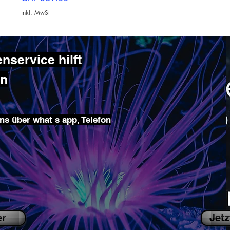
inkl. MwSt
service hilft
en
ns über what s app, Telefon
er
Jetz