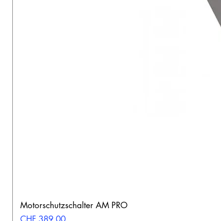
Motorschutzschalter AM PRO
Preis
CHF 389.00