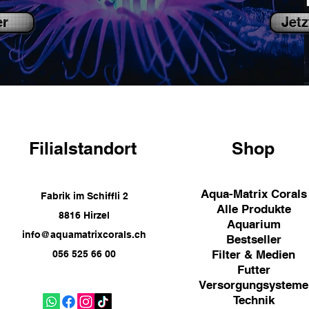
er
Jetz
Filialstandort
Shop
Aqua-Matrix Corals
Fabrik im Schiffli 2
Alle Produkte
8816 Hirzel
Aquarium
info@aquamatrixcorals.ch
Bestseller
Filter & Medien
056 525 66 00
Futter
Versorgungsysteme
Technik