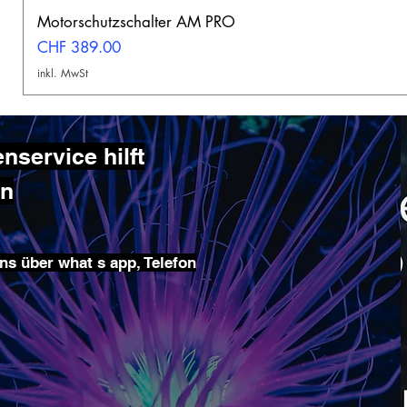
Motorschutzschalter AM PRO
Preis
CHF 389.00
inkl. MwSt
service hilft
en
ns über what s app, Telefon