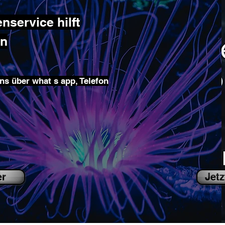
service hilft
en
ns über what s app, Telefon
er
Jetz