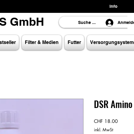
Info
LS GmbH
LS GmbH
Anmeld
tseller
Filter & Medien
Futter
Versorgungsystem
DSR Amino
Preis
CHF 18.00
inkl. MwSt