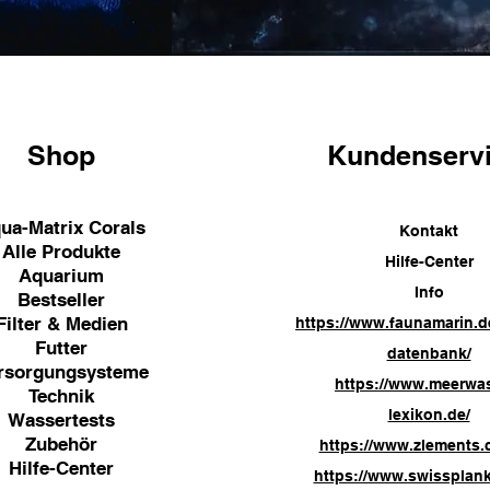
Shop
Kundenserv
ua-Matrix Corals
Kontakt
Alle Produkte
Hilfe-Center
Aquarium
Info
Bestseller
Filter & Medien
https://www.faunamarin.d
Futter
datenbank/
rsorgungsysteme
https://www.meerwa
Technik
lexikon.de/
Wassertests
Zubehör
https://www.zlements.
Hilfe-Center
https://www.swissplank