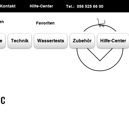
Kontakt
Hilfe-Center
Tel.: 056 525 66 00
en
Favoriten
e
Technik
Wassertests
Zubehör
Hilfe-Center
 C