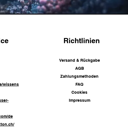
ice
Richtlinien
Versand & Rückgabe
AGB
Zahlungsmethoden
e/wissens
FAQ
Cookies
sser-
Impressum
com/de
ton.ch/