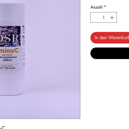
Anzahl
*
In den Warenkor
n-C