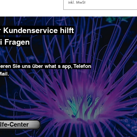
inkl. MwSt
 Kundenservice hilft
ei Fragen
eren Sie uns über what s app, Telefon
ail.
lfe-Center