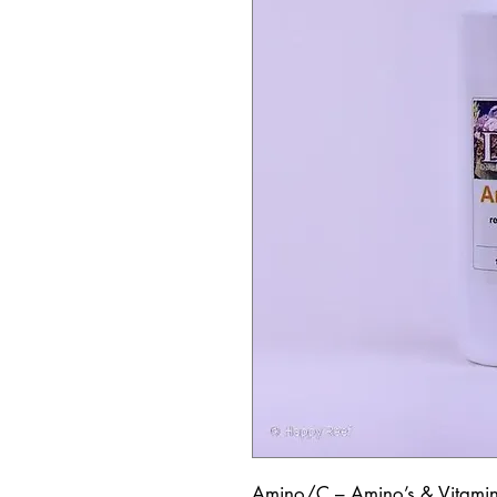
Amino/C – Amino’s & Vitami