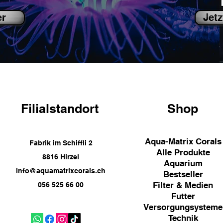
er
Jetz
Filialstandort
Shop
Aqua-Matrix Corals
Fabrik im Schiffli 2
Alle Produkte
8816 Hirzel
Aquarium
info@aquamatrixcorals.ch
Bestseller
Filter & Medien
056 525 66 00
Futter
Versorgungsysteme
Technik