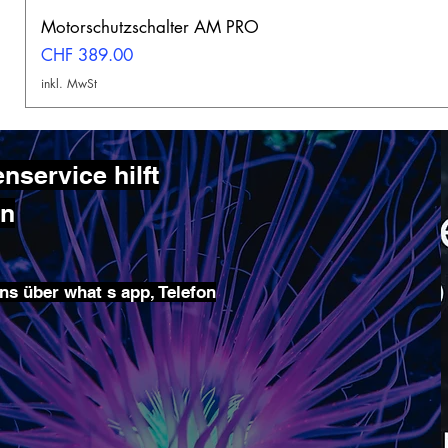
Motorschutzschalter AM PRO
Preis
CHF 389.00
inkl. MwSt
service hilft
en
ns über what s app, Telefon