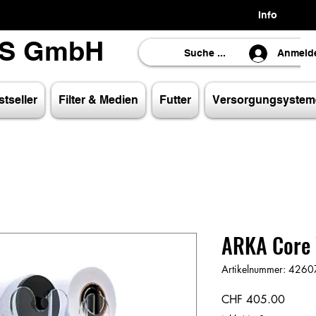
Info
LS GmbH
LS GmbH
Anmeld
tseller
Filter & Medien
Futter
Versorgungsystem
ARKA Core V
Artikelnummer: 42
Preis
CHF 405.00