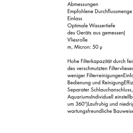
Abmessungen 33
Empfohlene Durchflussmen
Einlass 50 m
Optimale Wassertiefe
des Geräts aus gemessen)
Vliesrolle Breit
m, Micron: 50 µ
Hohe Filterkapazität durch fe
des verschmutzten Filtervlie
weniger FilterreinigungenEinf
Bedienung und ReinigungEffizi
Separater Schlauchanschluss
AquariumsIndividuell einstel
um 360°)Laufruhig und niedri
wartungsfreundliche Bauweis