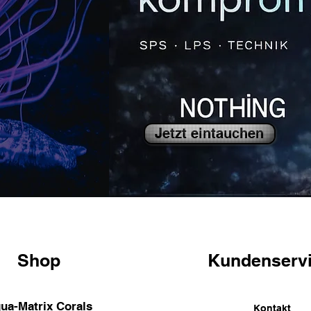
Jetzt eintauchen
Shop
Kundenserv
ua-Matrix Corals
Kontakt