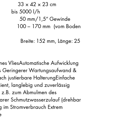
 × 42 × 23 cm
ge bis 5000 l/h
m/1,5“ Gewinde
 100 – 170 mm (vom Boden
e: 152 mm, Länge: 25
ines VliesAutomatische Aufwicklung
ses Geringerer Wartungsaufwand &
ach justierbare HalterungEinfache
ent, langlebig und zuverlässig
, z.B. zum Abmulmen des
lbarer Schmutzwasserzulauf (drehbar
g im Stromverbrauch Extrem
e