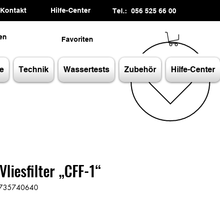
Kontakt
Hilfe-Center
Tel.: 056 525 66 00
en
Favoriten
e
Technik
Wassertests
Zubehör
Hilfe-Center
liesfilter „CFF-1“
60735740640