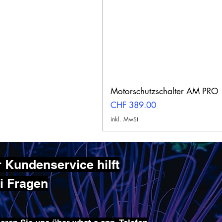
Motorschutzschalter AM PRO
Preis
CHF 389.00
inkl. MwSt
 Kundenservice hilft
ei Fragen