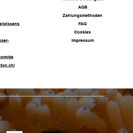
AGB
Zahlungsmethoden
e/wissens
FAQ
Cookies
sser-
Impressum
com/de
ton.ch/