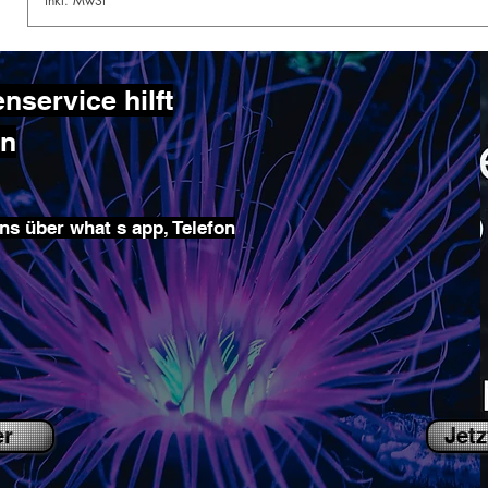
inkl. MwSt
service hilft
en
ns über what s app, Telefon
er
Jetz